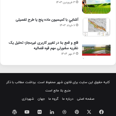
3 فروردین 1403
آشنايي با كميسيون ماده پنج یا طرح تفصیلی
6 خرداد 1403
قلع و قمع بنا در تغییر کاربری غیرمجاز؛ تحلیل یک
نظریه مشورتی مهم قوه قضائیه
4 مهر 1404
کلیه حقوق این سایت برای قانون شهر محفوظ است. برداشت مطالب با ذکر
منبع بلا مانع است
صفحه اصلی
درباره ما
گروه ما
جهان
شهرداری
X
فیسبوک
پینتریست
دریبببل
لینکداین
تصاویر
یوتیوب
وردپر