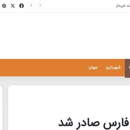
X
فیسبوک
پ
د خریدار
شهرداری
جهان
 فارس صادر شد