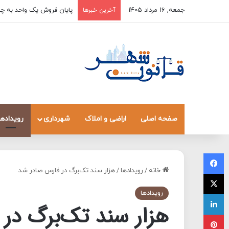
جمعه, 16 مرداد 1405
پایان فروش یک واحد به چن
آخرین خبرها
صفحه اصلی
اراضی و املاک
شهرداری
رویدادها
فیسبوک
خانه
/
رویدادها
/
هزار سند تک‌برگ در فارس صادر شد
X
رویدادها
لینکداین
هزار سند تک‌برگ در
پینتریست