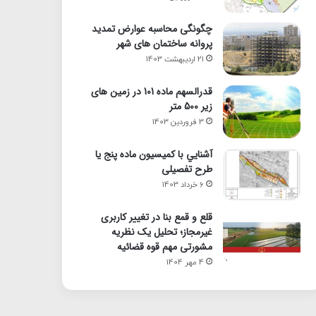
چگونگی محاسبه عوارض تمدید
پروانه ساختمان های شهر
21 اردیبهشت 1403
قدرالسهم ماده 101 در زمین های
زیر 500 متر
3 فروردین 1403
آشنايي با كميسيون ماده پنج یا
طرح تفصیلی
6 خرداد 1403
قلع و قمع بنا در تغییر کاربری
غیرمجاز؛ تحلیل یک نظریه
مشورتی مهم قوه قضائیه
4 مهر 1404