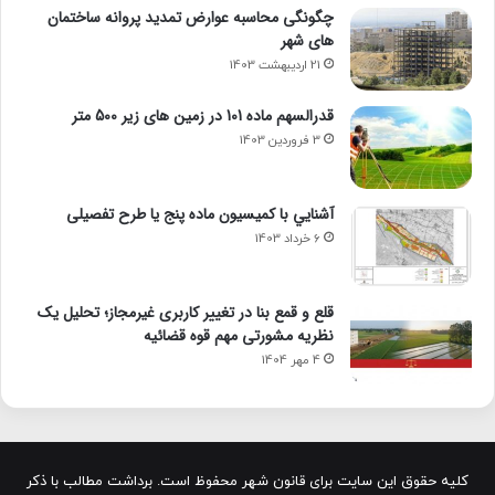
چگونگی محاسبه عوارض تمدید پروانه ساختمان
های شهر
21 اردیبهشت 1403
قدرالسهم ماده 101 در زمین های زیر 500 متر
3 فروردین 1403
آشنايي با كميسيون ماده پنج یا طرح تفصیلی
6 خرداد 1403
قلع و قمع بنا در تغییر کاربری غیرمجاز؛ تحلیل یک
نظریه مشورتی مهم قوه قضائیه
4 مهر 1404
کلیه حقوق این سایت برای قانون شهر محفوظ است. برداشت مطالب با ذکر