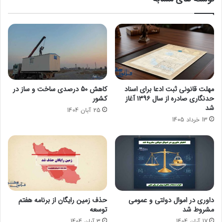
مهلت قانونی ثبت ادعا برای اسناد
کاهش 50 درصدی ساخت و ساز در
حدنگاری صادره از سال ۱۳۹۶ آغاز
کشور
شد
25 آبان 1404
13 خرداد 1405
داوری در اموال دولتی و عمومی
حذف زمین رایگان از برنامه هفتم
مشروط شد
توسعه
17 آبان 1404
3 آبان 1404