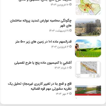
16 فروردین 1403
چگونگی محاسبه عوارض تمدید پروانه ساختمان
های شهر
21 اردیبهشت 1403
قدرالسهم ماده 101 در زمین های زیر 500 متر
3 فروردین 1403
آشنايي با كميسيون ماده پنج یا طرح تفصیلی
6 خرداد 1403
قلع و قمع بنا در تغییر کاربری غیرمجاز؛ تحلیل یک
نظریه مشورتی مهم قوه قضائیه
4 مهر 1404