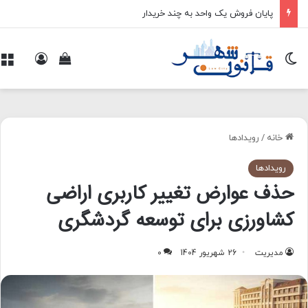
پایان فروش یک واحد به چند خریدار
تغییر پوسته
ورود
م
مشاهده سبد 
خانه
/
رویدادها
رویدادها
حذف عوارض تغییر کاربری اراضی
کشاورزی برای توسعه گردشگری
مدیریت
26 شهریور 1404
0