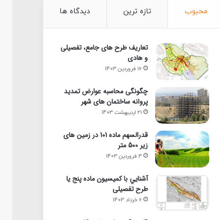
محبوب
تازه ترین
دیدگاه ها
تعاریف طرح های جامع، تفصیلی
و هادی
16 فروردین 1403
چگونگی محاسبه عوارض تمدید
پروانه ساختمان های شهر
21 اردیبهشت 1403
قدرالسهم ماده 101 در زمین های
زیر 500 متر
3 فروردین 1403
آشنايي با كميسيون ماده پنج یا
طرح تفصیلی
6 خرداد 1403