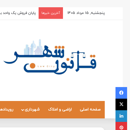
پنجشنبه, 15 مرداد 1405
پایان فروش یک واحد به
آخرین خبرها
فیسبوک
X
صفحه اصلی
اراضی و املاک
شهرداری
رویدادها
لینکداین
پینتریست