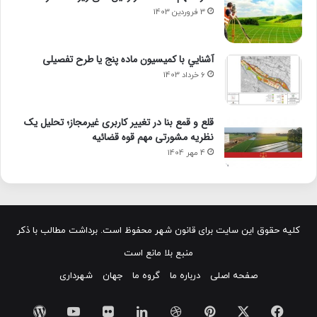
3 فروردین 1403
آشنايي با كميسيون ماده پنج یا طرح تفصیلی
6 خرداد 1403
قلع و قمع بنا در تغییر کاربری غیرمجاز؛ تحلیل یک
نظریه مشورتی مهم قوه قضائیه
4 مهر 1404
کلیه حقوق این سایت برای قانون شهر محفوظ است. برداشت مطالب با ذکر
منبع بلا مانع است
صفحه اصلی
درباره ما
گروه ما
جهان
شهرداری
X
فیسبوک
پینتریست
دریبببل
لینکداین
تصاویر
یوتیوب
وردپر