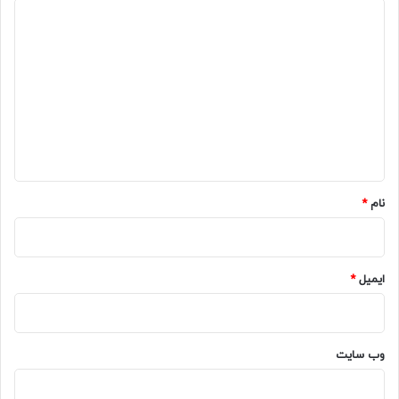
د
ی
د
گ
ا
ه
*
نام
*
ایمیل
*
وب‌ سایت