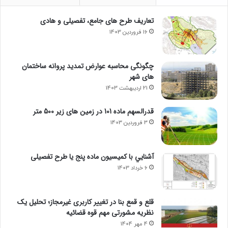
تعاریف طرح های جامع، تفصیلی و هادی
16 فروردین 1403
چگونگی محاسبه عوارض تمدید پروانه ساختمان
های شهر
21 اردیبهشت 1403
قدرالسهم ماده 101 در زمین های زیر 500 متر
3 فروردین 1403
آشنايي با كميسيون ماده پنج یا طرح تفصیلی
6 خرداد 1403
قلع و قمع بنا در تغییر کاربری غیرمجاز؛ تحلیل یک
نظریه مشورتی مهم قوه قضائیه
4 مهر 1404