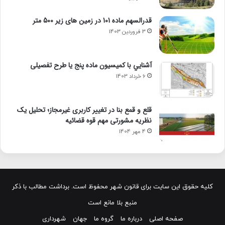
قدرالسهم ماده 101 در زمین های زیر 500 متر
3 فروردین 1403
آشنايي با كميسيون ماده پنج یا طرح تفصیلی
6 خرداد 1403
قلع و قمع بنا در تغییر کاربری غیرمجاز؛ تحلیل یک
نظریه مشورتی مهم قوه قضائیه
4 مهر 1404
کلیه حقوق این سایت برای قانون شهر محفوظ است. برداشت مطالب با ذکر
منبع بلا مانع است
صفحه اصلی
درباره ما
گروه ما
جهان
شهرداری