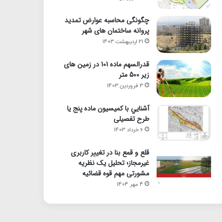
چگونگی محاسبه عوارض تمدید
پروانه ساختمان های شهر
21 اردیبهشت 1403
قدرالسهم ماده 101 در زمین های
زیر 500 متر
3 فروردین 1403
آشنايي با كميسيون ماده پنج یا
طرح تفصیلی
6 خرداد 1403
قلع و قمع بنا در تغییر کاربری
غیرمجاز؛ تحلیل یک نظریه
مشورتی مهم قوه قضائیه
4 مهر 1404