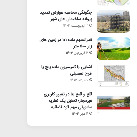
چگونگی محاسبه عوارض تمدید
پروانه ساختمان های شهر
21 اردیبهشت 1403
قدرالسهم ماده 101 در زمین های
زیر 500 متر
3 فروردین 1403
آشنايي با كميسيون ماده پنج یا
طرح تفصیلی
6 خرداد 1403
قلع و قمع بنا در تغییر کاربری
غیرمجاز؛ تحلیل یک نظریه
مشورتی مهم قوه قضائیه
4 مهر 1404