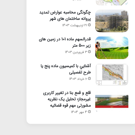
چگونگی محاسبه عوارض تمدید
پروانه ساختمان های شهر
21 اردیبهشت 1403
قدرالسهم ماده 101 در زمین های
زیر 500 متر
3 فروردین 1403
آشنايي با كميسيون ماده پنج یا
طرح تفصیلی
6 خرداد 1403
قلع و قمع بنا در تغییر کاربری
غیرمجاز؛ تحلیل یک نظریه
مشورتی مهم قوه قضائیه
4 مهر 1404