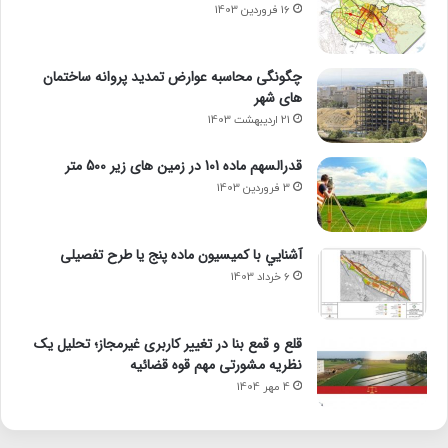
16 فروردین 1403
چگونگی محاسبه عوارض تمدید پروانه ساختمان
های شهر
21 اردیبهشت 1403
قدرالسهم ماده 101 در زمین های زیر 500 متر
3 فروردین 1403
آشنايي با كميسيون ماده پنج یا طرح تفصیلی
6 خرداد 1403
قلع و قمع بنا در تغییر کاربری غیرمجاز؛ تحلیل یک
نظریه مشورتی مهم قوه قضائیه
4 مهر 1404