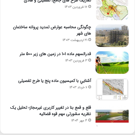
تعاریف طرح های جامع، تفصیلی و هادی
16 فروردین 1403
چگونگی محاسبه عوارض تمدید پروانه ساختمان
های شهر
21 اردیبهشت 1403
قدرالسهم ماده 101 در زمین های زیر 500 متر
3 فروردین 1403
آشنايي با كميسيون ماده پنج یا طرح تفصیلی
6 خرداد 1403
قلع و قمع بنا در تغییر کاربری غیرمجاز؛ تحلیل یک
نظریه مشورتی مهم قوه قضائیه
4 مهر 1404