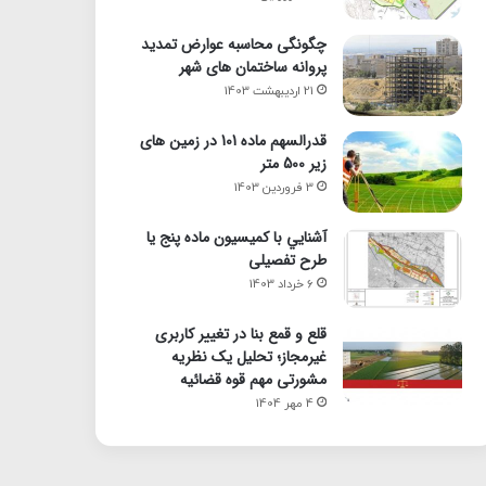
چگونگی محاسبه عوارض تمدید
پروانه ساختمان های شهر
21 اردیبهشت 1403
قدرالسهم ماده 101 در زمین های
زیر 500 متر
3 فروردین 1403
آشنايي با كميسيون ماده پنج یا
طرح تفصیلی
6 خرداد 1403
قلع و قمع بنا در تغییر کاربری
غیرمجاز؛ تحلیل یک نظریه
مشورتی مهم قوه قضائیه
4 مهر 1404