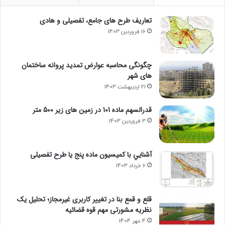
تعاریف طرح های جامع، تفصیلی و هادی
16 فروردین 1403
چگونگی محاسبه عوارض تمدید پروانه ساختمان
های شهر
21 اردیبهشت 1403
قدرالسهم ماده 101 در زمین های زیر 500 متر
3 فروردین 1403
آشنايي با كميسيون ماده پنج یا طرح تفصیلی
6 خرداد 1403
قلع و قمع بنا در تغییر کاربری غیرمجاز؛ تحلیل یک
نظریه مشورتی مهم قوه قضائیه
4 مهر 1404