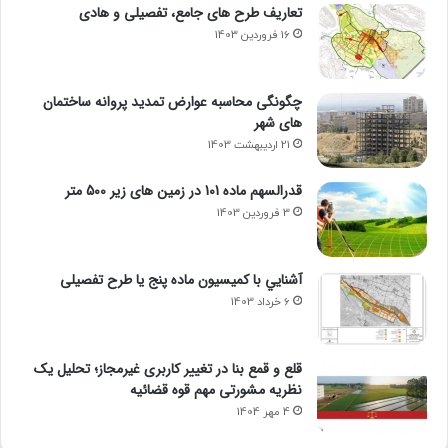
تعاریف طرح های جامع، تفصیلی و هادی
16 فروردین 1403
چگونگی محاسبه عوارض تمدید پروانه ساختمان
های شهر
21 اردیبهشت 1403
قدرالسهم ماده 101 در زمین های زیر 500 متر
3 فروردین 1403
آشنايي با كميسيون ماده پنج یا طرح تفصیلی
6 خرداد 1403
قلع و قمع بنا در تغییر کاربری غیرمجاز؛ تحلیل یک
نظریه مشورتی مهم قوه قضائیه
4 مهر 1404