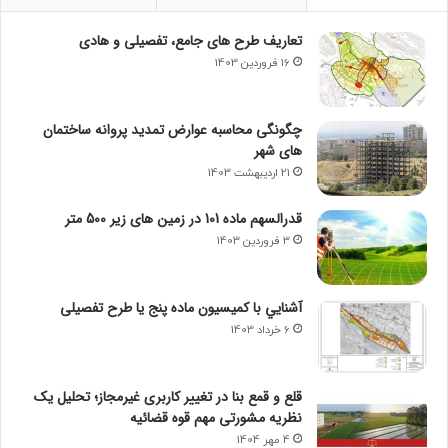
تعاریف طرح های جامع، تفصیلی و هادی
16 فروردین 1403
چگونگی محاسبه عوارض تمدید پروانه ساختمان
های شهر
21 اردیبهشت 1403
قدرالسهم ماده 101 در زمین های زیر 500 متر
3 فروردین 1403
آشنايي با كميسيون ماده پنج یا طرح تفصیلی
6 خرداد 1403
قلع و قمع بنا در تغییر کاربری غیرمجاز؛ تحلیل یک
نظریه مشورتی مهم قوه قضائیه
4 مهر 1404