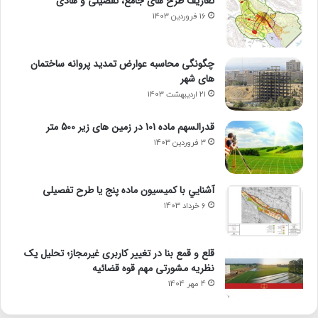
تعاریف طرح های جامع، تفصیلی و هادی
16 فروردین 1403
چگونگی محاسبه عوارض تمدید پروانه ساختمان
های شهر
21 اردیبهشت 1403
قدرالسهم ماده 101 در زمین های زیر 500 متر
3 فروردین 1403
آشنايي با كميسيون ماده پنج یا طرح تفصیلی
6 خرداد 1403
قلع و قمع بنا در تغییر کاربری غیرمجاز؛ تحلیل یک
نظریه مشورتی مهم قوه قضائیه
4 مهر 1404