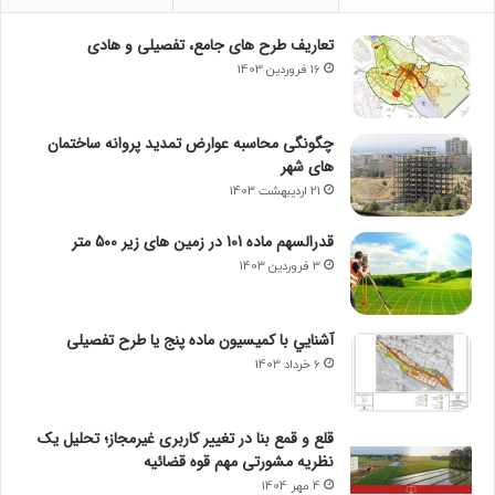
تعاریف طرح های جامع، تفصیلی و هادی
16 فروردین 1403
چگونگی محاسبه عوارض تمدید پروانه ساختمان
های شهر
21 اردیبهشت 1403
قدرالسهم ماده 101 در زمین های زیر 500 متر
3 فروردین 1403
آشنايي با كميسيون ماده پنج یا طرح تفصیلی
6 خرداد 1403
قلع و قمع بنا در تغییر کاربری غیرمجاز؛ تحلیل یک
نظریه مشورتی مهم قوه قضائیه
4 مهر 1404