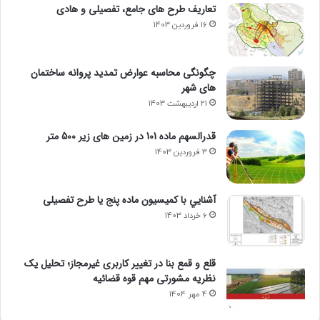
تعاریف طرح های جامع، تفصیلی و هادی
16 فروردین 1403
چگونگی محاسبه عوارض تمدید پروانه ساختمان
های شهر
21 اردیبهشت 1403
قدرالسهم ماده 101 در زمین های زیر 500 متر
3 فروردین 1403
آشنايي با كميسيون ماده پنج یا طرح تفصیلی
6 خرداد 1403
قلع و قمع بنا در تغییر کاربری غیرمجاز؛ تحلیل یک
نظریه مشورتی مهم قوه قضائیه
4 مهر 1404