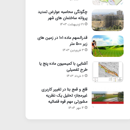
چگونگی محاسبه عوارض تمدید
پروانه ساختمان های شهر
21 اردیبهشت 1403
قدرالسهم ماده 101 در زمین های
زیر 500 متر
3 فروردین 1403
آشنايي با كميسيون ماده پنج یا
طرح تفصیلی
6 خرداد 1403
قلع و قمع بنا در تغییر کاربری
غیرمجاز؛ تحلیل یک نظریه
مشورتی مهم قوه قضائیه
4 مهر 1404