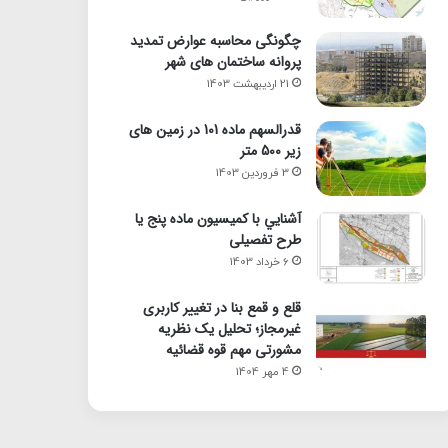
چگونگی محاسبه عوارض تمدید
پروانه ساختمان های شهر
21 اردیبهشت 1403
قدرالسهم ماده 101 در زمین های
زیر 500 متر
3 فروردین 1403
آشنايي با كميسيون ماده پنج یا
طرح تفصیلی
6 خرداد 1403
قلع و قمع بنا در تغییر کاربری
غیرمجاز؛ تحلیل یک نظریه
مشورتی مهم قوه قضائیه
4 مهر 1404