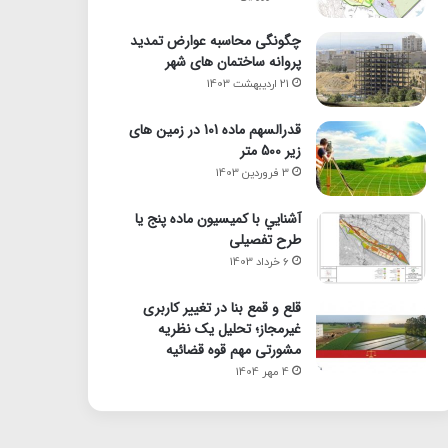
چگونگی محاسبه عوارض تمدید
پروانه ساختمان های شهر
21 اردیبهشت 1403
قدرالسهم ماده 101 در زمین های
زیر 500 متر
3 فروردین 1403
آشنايي با كميسيون ماده پنج یا
طرح تفصیلی
6 خرداد 1403
قلع و قمع بنا در تغییر کاربری
غیرمجاز؛ تحلیل یک نظریه
مشورتی مهم قوه قضائیه
4 مهر 1404