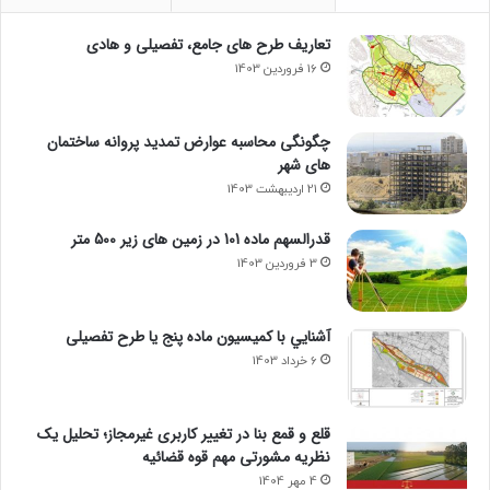
تعاریف طرح های جامع، تفصیلی و هادی
16 فروردین 1403
چگونگی محاسبه عوارض تمدید پروانه ساختمان
های شهر
21 اردیبهشت 1403
قدرالسهم ماده 101 در زمین های زیر 500 متر
3 فروردین 1403
آشنايي با كميسيون ماده پنج یا طرح تفصیلی
6 خرداد 1403
قلع و قمع بنا در تغییر کاربری غیرمجاز؛ تحلیل یک
نظریه مشورتی مهم قوه قضائیه
4 مهر 1404