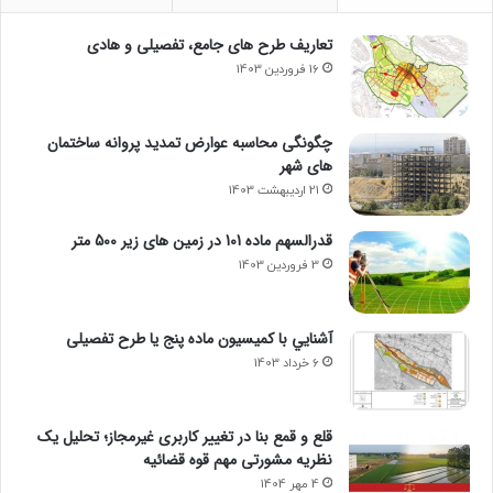
تعاریف طرح های جامع، تفصیلی و هادی
16 فروردین 1403
چگونگی محاسبه عوارض تمدید پروانه ساختمان
های شهر
21 اردیبهشت 1403
قدرالسهم ماده 101 در زمین های زیر 500 متر
3 فروردین 1403
آشنايي با كميسيون ماده پنج یا طرح تفصیلی
6 خرداد 1403
قلع و قمع بنا در تغییر کاربری غیرمجاز؛ تحلیل یک
نظریه مشورتی مهم قوه قضائیه
4 مهر 1404