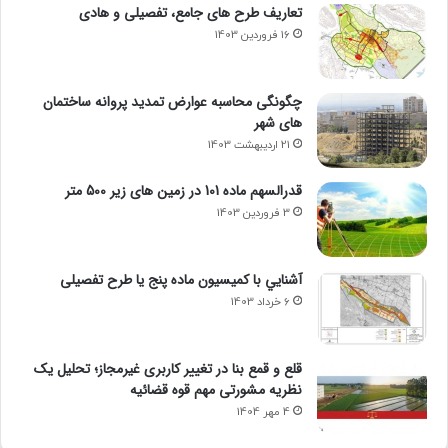
تعاریف طرح های جامع، تفصیلی و هادی
16 فروردین 1403
چگونگی محاسبه عوارض تمدید پروانه ساختمان
های شهر
21 اردیبهشت 1403
قدرالسهم ماده 101 در زمین های زیر 500 متر
3 فروردین 1403
آشنايي با كميسيون ماده پنج یا طرح تفصیلی
6 خرداد 1403
قلع و قمع بنا در تغییر کاربری غیرمجاز؛ تحلیل یک
نظریه مشورتی مهم قوه قضائیه
4 مهر 1404