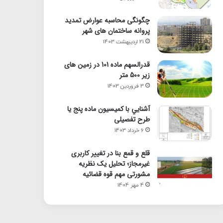
چگونگی محاسبه عوارض تمدید
پروانه ساختمان های شهر
21 اردیبهشت 1403
قدرالسهم ماده 101 در زمین های
زیر 500 متر
3 فروردین 1403
آشنايي با كميسيون ماده پنج یا
طرح تفصیلی
6 خرداد 1403
قلع و قمع بنا در تغییر کاربری
غیرمجاز؛ تحلیل یک نظریه
مشورتی مهم قوه قضائیه
4 مهر 1404