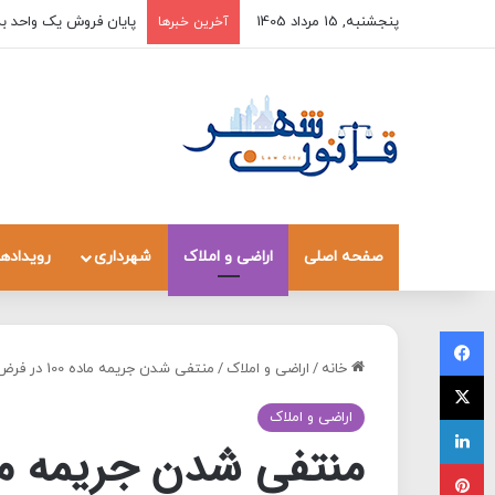
پنجشنبه, 15 مرداد 1405
پایان فروش یک واحد به
آخرین خبرها
صفحه اصلی
اراضی و املاک
شهرداری
رویدادها
فیسبوک
خانه
/
اراضی و املاک
/
منتفی شدن جریمه ماده 100 در فرض تخریب از سوی مالک
X
اراضی و املاک
لینکداین
پینتریست