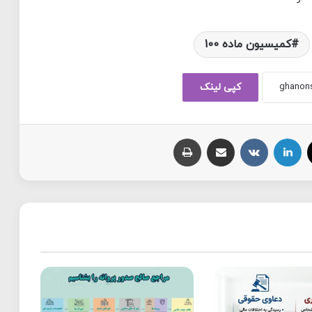
کمیسیون ماده 100
کپی لینک
X
لینکداین
VKontakte
اشتراک با ایمیل
چاپ