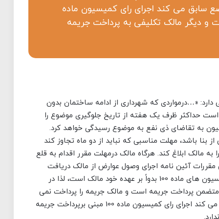
 وضع سابق می کند اجرای رای کمیسیون ماده
ست و دیگر مالک تکلیفی به پرداخت جریمه
دارد: «…درمواردی که شهرداری از ادامه ساختمان بدون
 است حداکثر ظرف یک هفته از تاریخ جلوگیری موضوع را
یون به تقاضای ذی نفع به موضوع رسیدگی خواهد کرد.
 بنا باشد، مهلت مناسبی که نباید از دو ماه تجاوز کند
ه مالک ابلاغ کند. هرگاه مالک درمهلت مقرر اقدام به قلع
بق مقررات آئین نامه اجرای وصول عوارض از مالک دریافت
خواهد نمود.» مستنبط این است که، اجرای آرای کمیسیون های ماده 100 بدواً بر عهده خود مالک است، لذا در
100 قانون شهرداری ها متضمن پرداخت جریمه است و مالک جریمه را پرداخت نمی
کند و راساٌ اقدام به تخریب و یا اعاده به وضع سابق می کند اجرای رای کمیسیون ماده 100 مبنی برپرداخت جریمه
ارد.