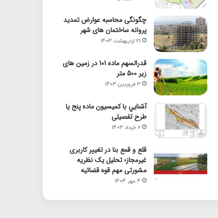
چگونگی محاسبه عوارض تمدید
پروانه ساختمان های شهر
21 اردیبهشت 1403
قدرالسهم ماده 101 در زمین های
زیر 500 متر
3 فروردین 1403
آشنايي با كميسيون ماده پنج یا
طرح تفصیلی
6 خرداد 1403
قلع و قمع بنا در تغییر کاربری
غیرمجاز؛ تحلیل یک نظریه
مشورتی مهم قوه قضائیه
4 مهر 1404