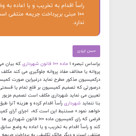
راساٌ اقدام به تخریب و یا اعاده به
100 مبنی برپرداخت جریمه منتفی ا
ندارد.
حسن ایزدی
براساس تبصره 1
ماده 100 قانون شهرداری
که بیان می 
پروانه یا مخالف مفاد پروانه جلوگیری می کند مکلف
درکمیسیون مذکور مطرح نماید درغیراین صورت کمیس
درصورتی که تصمیم کمیسیون بر قلع تمام یا قسمتی از
تعیین می نماید شهرداری مکلف است تصمیم مزبور را ب
بنا ننماید
شهرداری
رأساً اقدام کرده و هزینه آنرا ط
فرضی که رای کمیسیون ماده 
منتفی است و دیگر مالک تکلیفی به پرداخت جریمه ند