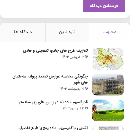
محبوب
تازه ترین
دیدگاه ها
تعاریف طرح های جامع، تفصیلی و هادی
16 فروردین 1403
چگونگی محاسبه عوارض تمدید پروانه ساختمان
های شهر
21 اردیبهشت 1403
قدرالسهم ماده 101 در زمین های زیر 500 متر
3 فروردین 1403
آشنايي با كميسيون ماده پنج یا طرح تفصیلی