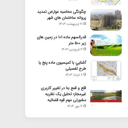
چگونگی محاسبه عوارض تمدید
پروانه ساختمان های شهر
21 اردیبهشت 1403
قدرالسهم ماده 101 در زمین های
زیر 500 متر
3 فروردین 1403
آشنايي با كميسيون ماده پنج یا
طرح تفصیلی
6 خرداد 1403
قلع و قمع بنا در تغییر کاربری
غیرمجاز؛ تحلیل یک نظریه
مشورتی مهم قوه قضائیه
4 مهر 1404